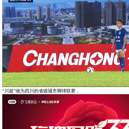
“川超”做为四川的省级城市脚球联赛，