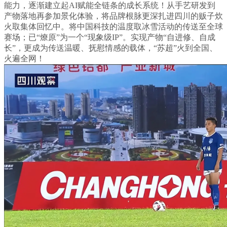
能力，逐渐建立起AI赋能全链条的成长系统！从手艺研发到
产物落地再参加景化体验，将品牌根脉更深扎进四川的贩子炊
火取集体回忆中。将中国科技的温度取冰雪活动的传送至全球
赛场；已“燎原”为一个“现象级IP”。实现产物“自进修、自成
长”，更成为传送温暖、抚慰情感的载体，“苏超”火到全国、
火遍全网！