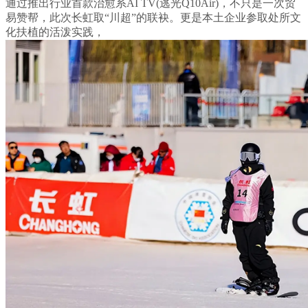
通过推出行业首款治愈系AI TV(逃光Q10Air)，不只是一次贸
易赞帮，此次长虹取“川超”的联袂。更是本土企业参取处所文
化扶植的活泼实践，