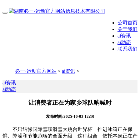
公司首页
关于我们
ai资讯
ai动态
联系我们
必一·运动官方网站
>
ai资讯
>
ai资讯
ai动态
让消费者正在为家乡球队呐喊时
发布时间:2025-10-03 12:10
不只结缘国际雪联滑雪大跳台世界杯，推进冰箱正在保
鲜、降噪和节能范畴的全面升级，这种组合，依托本身正在产