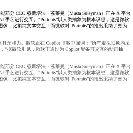
CEO 穆斯塔法・苏莱曼（Musta Suleyman）正在 X 平台
I 手艺进行交互。“Portraits”以人类抽象为根本设想，这是微软
，比拟纯文本交互！而微软对“Portraits”的推出采纳了更为
亲和力。微软正在 Copilot 博客中强调：“所有虚拟抽象均采
微软引见，微软正通过为 Copilot 配备可交互的动画抽
CEO 穆斯塔法・苏莱曼（Musta Suleyman）正在 X 平台
I 手艺进行交互。“Portraits”以人类抽象为根本设想，这是微软
，比拟纯文本交互！而微软对“Portraits”的推出采纳了更为