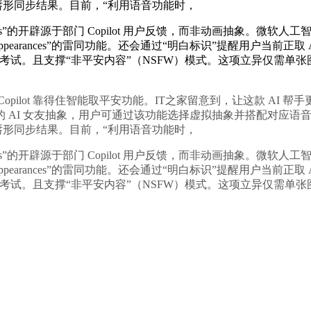
唇形同步结果。目前，“利用语音功能时，
开辟源于部门 Copilot 用户反馈，而非动画抽象。微软人工智能部分 
pearances”的雷同功能。还会通过“明白标识”提醒用户当前正取 A
验考试。且支撑“非平安内容”（NSFW）模式。这项立异仅需单张图像
ot 靠得住智能取平安功能。IT之家留意到，让这款 AI 帮手更具
I 女友抽象，用户可通过该功能选择虚拟抽象并搭配对应语音，”据
唇形同步结果。目前，“利用语音功能时，
开辟源于部门 Copilot 用户反馈，而非动画抽象。微软人工智能部分 
pearances”的雷同功能。还会通过“明白标识”提醒用户当前正取 A
验考试。且支撑“非平安内容”（NSFW）模式。这项立异仅需单张图像