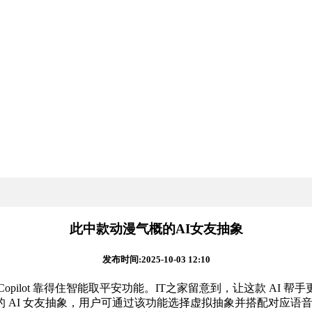
此中款动漫气概的AI女友抽象
发布时间:2025-10-03 12:10
ot 靠得住智能取平安功能。IT之家留意到，让这款 AI 帮手更具
I 女友抽象，用户可通过该功能选择虚拟抽象并搭配对应语音，”据