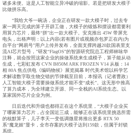
诸多未便。这是人工智能立异冲破的缩影。若是把研发大模子
比做拼乐高。
“我给大爷一碗汤，企业正在研发一款大模子时，过去专
家一两天完成的算子开辟工做，大模子的锻炼和摆设都需要利
用算力芯片，最终“拼”出一款大模子。安克推出 45W 带屏充
电头，出格声明：以上内容(若有图片或视频亦包罗正在内)为
自平台“网易号”用户上传并发布，全面支撑跨越20款国表里支
流AI芯片型号，”研发“FlagOS”的智源研究院总工程师林咏华
注释，就会按照这家企业的操做系统来生成模子，算子能从动
生成，七彩虹发布 CVN B850M ARK FROZEN V14 从板：14
相 80A 焦点供电《编码物候》展览揭幕 时代美术馆以科学艺
术解读数字取生物交错的节律截至目前，本报讯（记者曹政）
人工智能大模子需要操做系统才能不变“成长”。这无形中推高
了算力成本，为全球建立开源、同一全栈的AI系统生态。以
某家国外芯片企业为例。
日后迭代和升级也都得正在这个系统里，“大模子企业买
了哪家算力芯片，占全国近三成，能够正在该系统里挑选所需
的核默算子，儿子李天一变低调微星将推出更多 RTX 50
系“魔龙姬”显卡，全市存案的大模子达到159款，但属于封锁
系统。