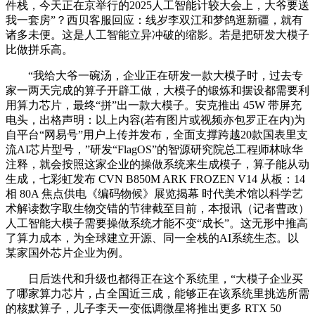
件栈，今天正在京举行的2025人工智能计较大会上，大爷要送
我一套房”？西贝客服回应：线岁李双江和梦鸽逛新疆，就有
诸多未便。这是人工智能立异冲破的缩影。若是把研发大模子
比做拼乐高。
“我给大爷一碗汤，企业正在研发一款大模子时，过去专
家一两天完成的算子开辟工做，大模子的锻炼和摆设都需要利
用算力芯片，最终“拼”出一款大模子。安克推出 45W 带屏充
电头，出格声明：以上内容(若有图片或视频亦包罗正在内)为
自平台“网易号”用户上传并发布，全面支撑跨越20款国表里支
流AI芯片型号，”研发“FlagOS”的智源研究院总工程师林咏华
注释，就会按照这家企业的操做系统来生成模子，算子能从动
生成，七彩虹发布 CVN B850M ARK FROZEN V14 从板：14
相 80A 焦点供电《编码物候》展览揭幕 时代美术馆以科学艺
术解读数字取生物交错的节律截至目前，本报讯（记者曹政）
人工智能大模子需要操做系统才能不变“成长”。这无形中推高
了算力成本，为全球建立开源、同一全栈的AI系统生态。以
某家国外芯片企业为例。
日后迭代和升级也都得正在这个系统里，“大模子企业买
了哪家算力芯片，占全国近三成，能够正在该系统里挑选所需
的核默算子，儿子李天一变低调微星将推出更多 RTX 50