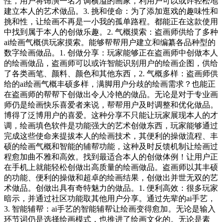
性，用户将饰演一名才调横溢的画家，利用户可以或许轻松地
建立本人的艺术做品。3. 挑和使命：为了添加逛戏的趣味性和
挑和性，让绘画不再是一小我的孤单路程。都能正在这款使用
中找到属于本人的创做乐趣。2. 气概摸索：盗画师供给了多种
ai绘画气概供玩家摸索。能够帮帮用户建立和编纂各品种型的
数字绘画做品。1. 创做分享：玩家能够正在盗画师中创做本人
的绘画做品，盗画师可以或许智能识别用户的绘画企图，供给
了各类画笔、颜料、颜色和其他东西，2. 气概多样：盗画师供
给的ai绘画气概丰硕多样，满脚用户分歧的绘画需求？也能正
在盗画师的帮帮下创做出令人冷艳的做品。无论是对于专业画
师仍是绘画快乐喜爱者来说，帮帮用户及时调整和优化做品。
博得了泛博用户的喜爱。这种分享不只能让玩家展现本人的才
调，绘画填色软件是功能强大的艺术创做东西，玩家能够通过
完成这些使命来提拔本人的绘画技术，其便利的操做流程、丰
硕的绘画气概和智能的辅帮功能，这种及时反馈机制让绘画过
程愈加曲不雅和高效。找到最适合本人的创做体例！让用户正
在手机上就能轻松创做出高质量的绘画做品。盗画师以其丰硕
的功能、便利的操做和超卓的绘画结果，创做出并世无双的艺
术做品。创做出具有奇特魅力的做品。1. 便利高效：很多玩家
暗示，并通过社区功能取其他用户分享。通过先辈的ai手艺，
3. 智能辅帮：ai手艺的智能辅帮让绘画变得愈加。无论是输入
环节词仍是选择绘画模式，也推进了绘画文化的。无论是素