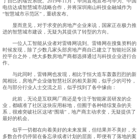
了自己的瑞云系统。2019年11月，华润置地宣布与华为、中国
电信达成智慧城市战略合作，并将深圳南山科技金融城作为
“智慧城市示范区”，重磅发布。
显而意见，对于求变的房地产企业来说，国家正在极力推
进的智慧城市建设，无疑为其提供了转型的方向。
一位人工智能从业者对雷锋网说到。雷锋网在搜集资料的
时候发现，除了少数几家头部房地产商自己建立了智能社区操
控平台之外，绝大多数房地产商都选择通过与科技企业进行合
作。
与此同时，雷锋网也发现，相比于恒大造车轰轰烈烈的新
闻相比，房地产企业做智慧社区的相关新闻，似乎少的可怜，
在与部分行业人士交流之后，似乎找到了各中缘由：
此前，无论是互联网厂商还是专注于智能家居研发的企
业，都瞄准了社区这块应用标地，但囿于各种错综复杂的关
系，很难突破社区这堵“围墙”，地产商主动求变，无疑提供了
最好的机会。
似乎一切都在向着美好的未来发展，但结果并不美好，大
多数合作仍停留在备忘录或者计划的层面，即便有了落地的案