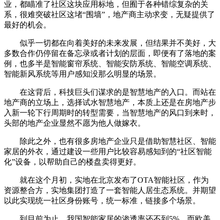
业，都瞄准了社区这块应用标地，但囿于各种错综复杂的关
系，很难突破社区这堵“围墙”，地产商主动求变，无疑提供了
最好的机会。
似乎一切都在向着美好的未来发展，但结果并不美好，大
多数合作仍停留在备忘录或者计划的层面，即便有了落地的案
例，也多半是智能窗帘系统、智能安防系统、智能空调系统、
智能新风系统等用户感知没那么明显的场景。
在这背后，科技巨头们谋求的是智慧地产的入口。而站在
地产商的立场上，选择试水智慧地产，本质上还是在房地产步
入新一轮下行周期时的转型需要，当智慧地产的风口到来时，
头部的地产企业显然不愿为他人做嫁衣。
除此之外，也有很多房地产企业只是借助智慧社区、智能
家居的外衣，通过建设一些用户比较容易感知到的“社区智能
化”设备，以帮助自己的楼盘卖得更好。
就在这个月初，实地在北京发布了OTA智能社区，作为
资源整合方，实地集团打造了一套智能人居生态系统。并期望
以此实现统一社区身份账号，统一标准，链接多个场景。
到目前为止，我国智能家居的渗透率还不到5%。而欧美