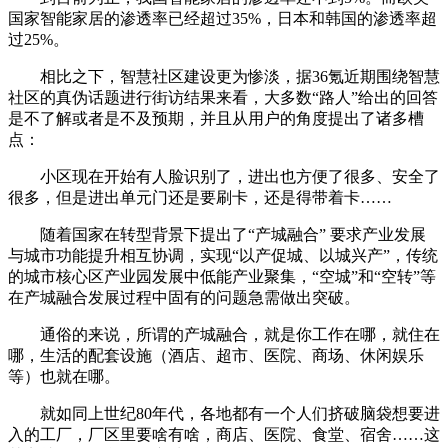
国家智能家居的渗透率已经超过35%，日本和韩国的渗透率超
过25%。
相比之下，智慧社区建设更为惨淡，据36氪近期围绕智慧
社区的真伪话题进行街访结果来看，大多数“路人”给出的回答
是不了解或者是不及预期，并且从用户的角度提出了诸多槽
点：
小区现在开始有人脸识别了，进出也方便了很多、安全了
很多，但是进出单元门还是要刷卡，还是得带着卡……
随着国家在转型背景下提出了“产城融合” 要求产业发展
与城市功能提升相互协调，实现“以产促城、以城兴产”，传统
的城市核心区产业园发展中低能产业聚集，“空城”和“空转”等
在产城融合发展过程中固有的问题急需做出突破。
通俗的来说，所谓的产城融合，就是你工作在哪，就住在
哪，生活的配套设施（酒店、超市、医院、商场、休闲娱乐
等）也就在哪。
就如同上世纪80年代，各地都有一个人们挤破脑袋想要进
入的工厂，厂区里要啥有啥，商店、医院、食堂、宿舍……这