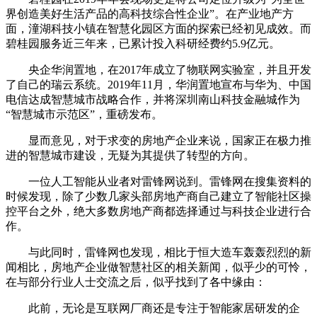
界创造美好生活产品的高科技综合性企业”。在产业地产方
面，潼湖科技小镇在智慧化园区方面的探索已经初见成效。而
碧桂园服务近三年来，已累计投入科研经费约5.9亿元。
央企华润置地，在2017年成立了物联网实验室，并且开发
了自己的瑞云系统。2019年11月，华润置地宣布与华为、中国
电信达成智慧城市战略合作，并将深圳南山科技金融城作为
“智慧城市示范区”，重磅发布。
显而意见，对于求变的房地产企业来说，国家正在极力推
进的智慧城市建设，无疑为其提供了转型的方向。
一位人工智能从业者对雷锋网说到。雷锋网在搜集资料的
时候发现，除了少数几家头部房地产商自己建立了智能社区操
控平台之外，绝大多数房地产商都选择通过与科技企业进行合
作。
与此同时，雷锋网也发现，相比于恒大造车轰轰烈烈的新
闻相比，房地产企业做智慧社区的相关新闻，似乎少的可怜，
在与部分行业人士交流之后，似乎找到了各中缘由：
此前，无论是互联网厂商还是专注于智能家居研发的企