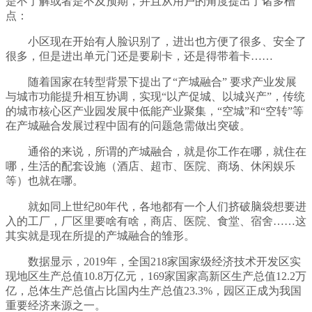
是不了解或者是不及预期，并且从用户的角度提出了诸多槽
点：
小区现在开始有人脸识别了，进出也方便了很多、安全了
很多，但是进出单元门还是要刷卡，还是得带着卡……
随着国家在转型背景下提出了“产城融合” 要求产业发展
与城市功能提升相互协调，实现“以产促城、以城兴产”，传统
的城市核心区产业园发展中低能产业聚集，“空城”和“空转”等
在产城融合发展过程中固有的问题急需做出突破。
通俗的来说，所谓的产城融合，就是你工作在哪，就住在
哪，生活的配套设施（酒店、超市、医院、商场、休闲娱乐
等）也就在哪。
就如同上世纪80年代，各地都有一个人们挤破脑袋想要进
入的工厂，厂区里要啥有啥，商店、医院、食堂、宿舍……这
其实就是现在所提的产城融合的雏形。
数据显示，2019年，全国218家国家级经济技术开发区实
现地区生产总值10.8万亿元，169家国家高新区生产总值12.2万
亿，总体生产总值占比国内生产总值23.3%，园区正成为我国
重要经济来源之一。