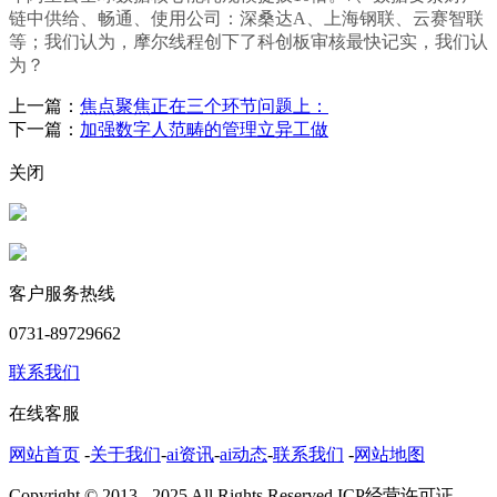
链中供给、畅通、使用公司：深桑达A、上海钢联、云赛智联
等；我们认为，摩尔线程创下了科创板审核最快记实，我们认
为？
上一篇：
焦点聚焦正在三个环节问题上：
下一篇：
加强数字人范畴的管理立异工做
关闭
客户服务热线
0731-89729662
联系我们
在线客服
网站首页
-
关于我们
-
ai资讯
-
ai动态
-
联系我们
-
网站地图
Copyright © 2013 - 2025 All Rights Reserved.ICP经营许可证