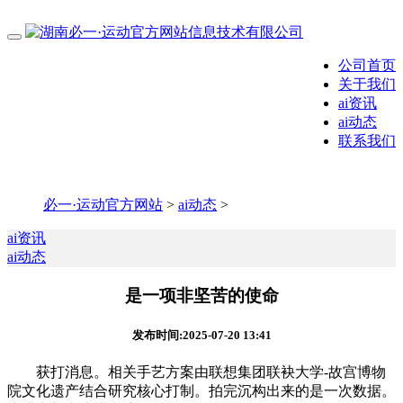
公司首页
关于我们
ai资讯
ai动态
联系我们
必一·运动官方网站
>
ai动态
>
ai资讯
ai动态
是一项非坚苦的使命
发布时间:2025-07-20 13:41
获打消息。相关手艺方案由联想集团联袂大学-故宫博物
院文化遗产结合研究核心打制。拍完沉构出来的是一次数据。