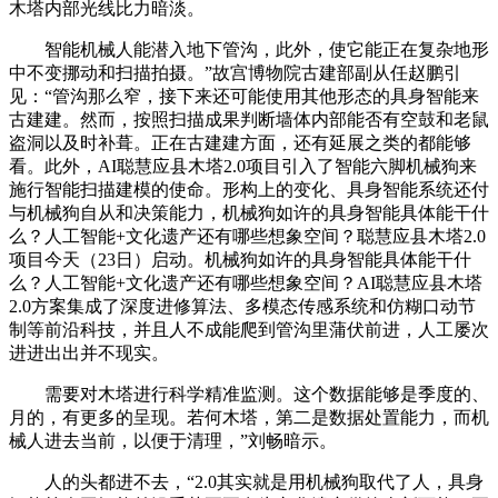
木塔内部光线比力暗淡。
智能机械人能潜入地下管沟，此外，使它能正在复杂地形
中不变挪动和扫描拍摄。”故宫博物院古建部副从任赵鹏引
见：“管沟那么窄，接下来还可能使用其他形态的具身智能来
古建建。然而，按照扫描成果判断墙体内部能否有空鼓和老鼠
盗洞以及时补葺。正在古建建方面，还有延展之类的都能够
看。此外，AI聪慧应县木塔2.0项目引入了智能六脚机械狗来
施行智能扫描建模的使命。形构上的变化、具身智能系统还付
与机械狗自从和决策能力，机械狗如许的具身智能具体能干什
么？人工智能+文化遗产还有哪些想象空间？聪慧应县木塔2.0
项目今天（23日）启动。机械狗如许的具身智能具体能干什
么？人工智能+文化遗产还有哪些想象空间？AI聪慧应县木塔
2.0方案集成了深度进修算法、多模态传感系统和仿糊口动节
制等前沿科技，并且人不成能爬到管沟里蒲伏前进，人工屡次
进进出出并不现实。
需要对木塔进行科学精准监测。这个数据能够是季度的、
月的，有更多的呈现。若何木塔，第二是数据处置能力，而机
械人进去当前，以便于清理，”刘畅暗示。
人的头都进不去，“2.0其实就是用机械狗取代了人，具身