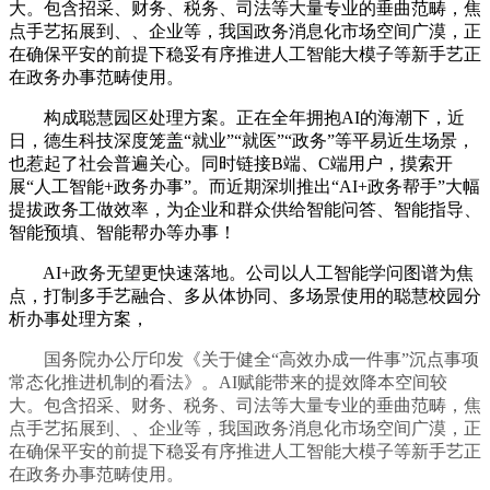
大。包含招采、财务、税务、司法等大量专业的垂曲范畴，焦
点手艺拓展到、、企业等，我国政务消息化市场空间广漠，正
在确保平安的前提下稳妥有序推进人工智能大模子等新手艺正
在政务办事范畴使用。
构成聪慧园区处理方案。正在全年拥抱AI的海潮下，近
日，德生科技深度笼盖“就业”“就医”“政务”等平易近生场景，
也惹起了社会普遍关心。同时链接B端、C端用户，摸索开
展“人工智能+政务办事”。而近期深圳推出“AI+政务帮手”大幅
提拔政务工做效率，为企业和群众供给智能问答、智能指导、
智能预填、智能帮办等办事！
AI+政务无望更快速落地。公司以人工智能学问图谱为焦
点，打制多手艺融合、多从体协同、多场景使用的聪慧校园分
析办事处理方案，
国务院办公厅印发《关于健全“高效办成一件事”沉点事项
常态化推进机制的看法》。AI赋能带来的提效降本空间较
大。包含招采、财务、税务、司法等大量专业的垂曲范畴，焦
点手艺拓展到、、企业等，我国政务消息化市场空间广漠，正
在确保平安的前提下稳妥有序推进人工智能大模子等新手艺正
在政务办事范畴使用。