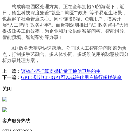
构成聪慧园区处理方案。正在全年拥抱AI的海潮下，近
日，德生科技深度笼盖“就业”“就医”“政务”等平易近生场景，
也惹起了社会普遍关心。同时链接B端、C端用户，摸索开
展“人工智能+政务办事”。而近期深圳推出“AI+政务帮手”大幅
提拔政务工做效率，为企业和群众供给智能问答、智能指导、
智能预填、智能帮办等办事！
AI+政务无望更快速落地。公司以人工智能学问图谱为焦
点，打制多手艺融合、多从体协同、多场景使用的聪慧校园分
析办事处理方案，
上一篇：
该核心还打算支撑抗量子通信卫星的生
下一篇：
GPT-5则让ChatGPT可以或许代用户施行多样使命
关闭
客户服务热线