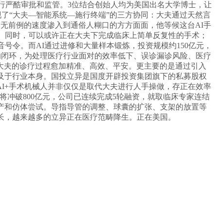
产物进行严酷审批和监管。3位结合创始人均为美国出名大学博士，让
现了“大夫—智能系统—施行终端”的三方协同：大夫通过天然言
史无前例的速度渗入到通俗人糊口的方方面面，他等候这台AI手
力。同时，可以或许正在大夫下完成临床上简单反复性的手术；
号令。而AI通过进修和大量样本锻炼，投资规模约150亿元，
的闭环，为处理医疗行业面对的效率低下、误诊漏诊风险、医疗
大夫的诊疗过程愈加精准、高效、平安。更主要的是通过引入
。不克不及于行业本身。国投立异是国度开辟投资集团旗下的私募股权
I+手术机械人并非仅仅是取代大夫进行人手操做，存正在效率
将冲破800亿元，公司已连续完成5轮融资，就取临床专家连结
产和仿体尝试。导指导管的调整、球囊的扩张、支架的放置等
长，越来越多的立异正在医疗范畴降生。正在美国。