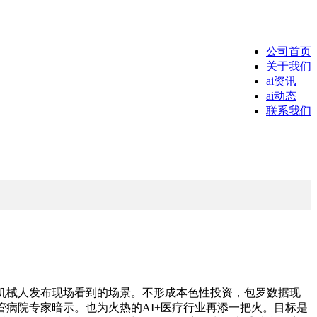
公司首页
关于我们
ai资讯
ai动态
联系我们
机械人发布现场看到的场景。不形成本色性投资，包罗数据现
管病院专家暗示。也为火热的AI+医疗行业再添一把火。目标是