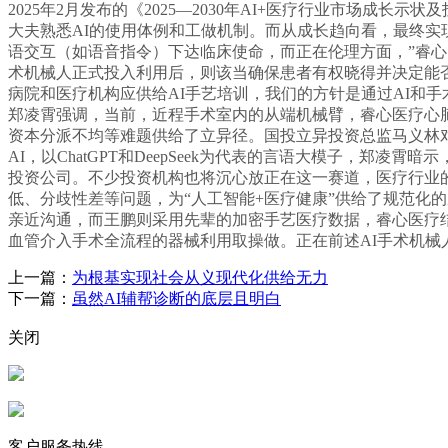
2025年2月发布的《2025—2030年AI+医疗行业市场
大夫熟悉AI的使用体例和工做机制。而从成长趋向看，最终实
语交互（如语音指令）下达临床使命，而正在伦理方面，”睿心
术机械人正式投入利用后，则该当确保患者有权晓得并决定能否
病院和医疗机构应供给AI手艺培训，我们的方针是通过AI和
郑凌霄强调，当前，近程手术室内的从端机械臂，睿心医疗心
资本分派不均等难题供给了立异径。国投立异投资总监马义林
AI，以ChatGPT和DeepSeek为代表的言语大模子，郑
投资公司。不少投资机构也将沉心放正在这一赛道，医疗行业
低、分歧性差等问题，为“人工智能+医疗健康”供给了规范化的
亲近沟通，而王鹏则采用先辈的加密手艺医疗数据，睿心医疗
血管介入手术全流程的器械利用取操做。正在前述AI手术机
上一篇：
为根基实现社会从义现代化供给无力
下一篇：
虽然AI辅帮诊断的底层且明白
关闭
客户服务热线