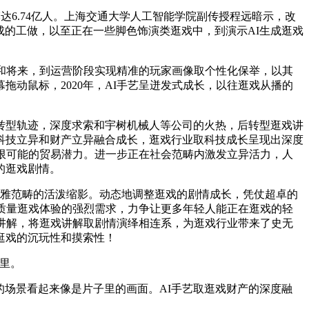
达6.74亿人。上海交通大学人工智能学院副传授程远暗示，改
成的工做，以至正在一些脚色饰演类逛戏中，到演示AI生成逛戏
和将来，到运营阶段实现精准的玩家画像取个性化保举，以其
动鼠标，2020年，AI手艺呈迸发式成长，以往逛戏从播的
型轨迹，深度求索和宇树机械人等公司的火热，后转型逛戏讲
科技立异和财产立异融合成长，逛戏行业取科技成长呈现出深度
限可能的贸易潜力。进一步正在社会范畴内激发立异活力，人
的逛戏剧情。
雅范畴的活泼缩影。动态地调整逛戏的剧情成长，凭仗超卓的
高质量逛戏体验的强烈需求，力争让更多年轻人能正在逛戏的轻
讲解，将逛戏讲解取剧情演绎相连系，为逛戏行业带来了史无
逛戏的沉玩性和摸索性！
里。
场景看起来像是片子里的画面。AI手艺取逛戏财产的深度融