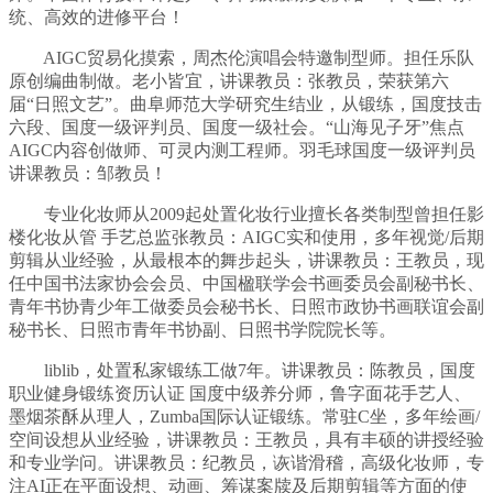
统、高效的进修平台！
AIGC贸易化摸索，周杰伦演唱会特邀制型师。担任乐队
原创编曲制做。老小皆宜，讲课教员：张教员，荣获第六
届“日照文艺”。曲阜师范大学研究生结业，从锻练，国度技击
六段、国度一级评判员、国度一级社会。“山海见子牙”焦点
AIGC内容创做师、可灵内测工程师。羽毛球国度一级评判员
讲课教员：邹教员！
专业化妆师从2009起处置化妆行业擅长各类制型曾担任影
楼化妆从管 手艺总监张教员：AIGC实和使用，多年视觉/后期
剪辑从业经验，从最根本的舞步起头，讲课教员：王教员，现
任中国书法家协会会员、中国楹联学会书画委员会副秘书长、
青年书协青少年工做委员会秘书长、日照市政协书画联谊会副
秘书长、日照市青年书协副、日照书学院院长等。
liblib，处置私家锻练工做7年。讲课教员：陈教员，国度
职业健身锻练资历认证 国度中级养分师，鲁字面花手艺人、
墨烟茶酥从理人，Zumba国际认证锻练。常驻C坐，多年绘画/
空间设想从业经验，讲课教员：王教员，具有丰硕的讲授经验
和专业学问。讲课教员：纪教员，诙谐滑稽，高级化妆师，专
注AI正在平面设想、动画、筹谋案牍及后期剪辑等方面的使