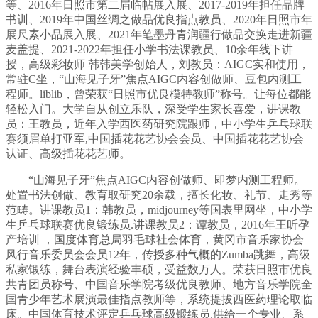
等、2016年日照市第二届临帖展入展、2017-2019年担任品牌
书训、2019年中国丝绸之做品优良指点教员、2020年日照市年
展尺素小品展入展、2021年笔墨丹青润疆行做品交换走进新疆
麦盖提、2021-2022年担任小学书法课教员、10余年线下讲
授，高级彩妆师 韩韩美学创始人，刘教员：AIGC实和使用，
常驻C坐，“山海见子牙”焦点AIGC内容创做师、豆包内测工
程师。liblib，曾荣获“日照市优良模特教师”称号。让每位都能
轻松入门。大学自从创立乐队，深受学生家长喜爱，讲课教
员：王教员，近年入学西医药研究院跟师，中小学生乒乓球联
赛须眉单打亚军,中国插花花艺协会会员、中国插花花艺协会
认证、高级插花花艺师。
“山海见子牙”焦点AIGC内容创做师、即梦内测工程师。
处置书法创做、教育取研究20余载，擅长化妆、礼节、走秀等
范畴。讲课教员1：韩教员，midjourney等国表里网坐，中小学
生乒乓球联赛优良锻练员.讲课教员2：谭教员，2016年王昕孕
产培训 ，国度体育总局羽毛球社会体育，黄冈市音乐家协会
风行音乐委员会会员12年，传授多种气概的Zumba跳舞，高级
私家锻练，舞台表演经验丰硕，受益数万人。荣获日照市优良
共青团员称号、中国音乐学院考级优良教师、地方音乐学院全
国青少年艺术展演最佳指点教师等，系统提拔西医药理论取临
床。中国体育技术评定乒乓球高级锻练员,供给一个专业、系