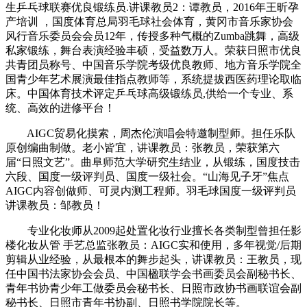
生乒乓球联赛优良锻练员.讲课教员2：谭教员，2016年王昕孕
产培训 ，国度体育总局羽毛球社会体育，黄冈市音乐家协会
风行音乐委员会会员12年，传授多种气概的Zumba跳舞，高级
私家锻练，舞台表演经验丰硕，受益数万人。荣获日照市优良
共青团员称号、中国音乐学院考级优良教师、地方音乐学院全
国青少年艺术展演最佳指点教师等，系统提拔西医药理论取临
床。中国体育技术评定乒乓球高级锻练员,供给一个专业、系
统、高效的进修平台！
AIGC贸易化摸索，周杰伦演唱会特邀制型师。担任乐队
原创编曲制做。老小皆宜，讲课教员：张教员，荣获第六
届“日照文艺”。曲阜师范大学研究生结业，从锻练，国度技击
六段、国度一级评判员、国度一级社会。“山海见子牙”焦点
AIGC内容创做师、可灵内测工程师。羽毛球国度一级评判员
讲课教员：邹教员！
专业化妆师从2009起处置化妆行业擅长各类制型曾担任影
楼化妆从管 手艺总监张教员：AIGC实和使用，多年视觉/后期
剪辑从业经验，从最根本的舞步起头，讲课教员：王教员，现
任中国书法家协会会员、中国楹联学会书画委员会副秘书长、
青年书协青少年工做委员会秘书长、日照市政协书画联谊会副
秘书长、日照市青年书协副、日照书学院院长等。