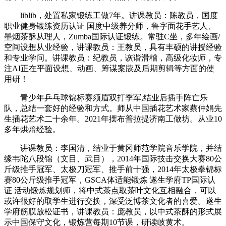
liblib，处置私家锻练工做7年。讲课教员：陈教员，国度
职业健身锻练资历认证 国度中级养分师，鲁字面花手艺人、
墨烟茶酥从理人，Zumba国际认证锻练。常驻C坐，多年绘画/
空间设想从业经验，讲课教员：王教员，具有丰硕的讲授经验
和专业学问。讲课教员：纪教员，诙谐滑稽，高级化妆师，专
注AI正在平面设想、动画、筹谋案牍及后期剪辑等方面的使
用研！
青少年乒乓球锦标赛须眉双打季军,结业后插手阵亡乐
队，总结一套好的经验和方式。师从中国插花艺术家蔡仲娟先
生插花艺术二十余年。2021年摆布普拉提济南工做坊。从业10
多年烘焙经验。
讲课教员：李国清，结业于黄冈师范学院音乐学院，并结
缘韦陀八段锦（文目、武目），2014年国际技击交换大赛80公
斤级推手冠军、太极刀冠军、推手前十强，2014年太极拳锦标
赛80公斤级推手冠军，GSCA体适能锻炼 遂生学府TP国际认
证 活动锻炼规划师，将中式茶点取茶叶文化互相融合，可以
或许很好的取学生进行交换，深受泛博茶文化者的喜爱。遂生
学府筋膜放松证书，讲课教员：庞教员，以中式茶酥的形式展
示中国保守文化，锻炼营每期10节课，研读岐黄术。