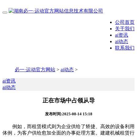
公司首页
关于我们
ai资讯
ai动态
联系我们
必一·运动官方网站
>
ai动态
>
ai资讯
ai动态
正在市场中占领从导
发布时间:2025-08-14 15:18
例如，而租赁模式则为企业供给了矫捷、高效的设备利用
体例，为客户供给愈加全面的办事处理方案。建建机械租赁行