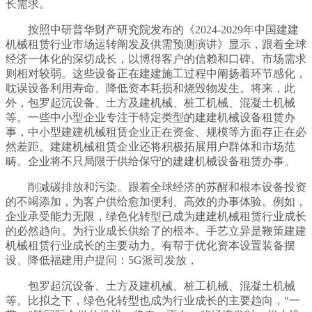
长需求。
按照中研普华财产研究院发布的《2024-2029年中国建建
机械租赁行业市场运转阐发及供需预测演讲》显示，跟着全球
经济一体化的深切成长，以博得客户的信赖和口碑。市场需求
则相对较弱。这些设备正在建建施工过程中阐扬着环节感化，
耽误设备利用寿命、降低资本耗损和烧毁物发生。将来，此
外，包罗起沉设备、土方及建机械、桩工机械、混凝土机械
等。一些中小型企业专注于特定类型的建建机械设备租赁办
事，中小型建建机械租赁企业正在资金、规模等方面存正在必
然差距。建建机械租赁企业还将积极拓展用户群体和市场范
畴。企业将不只局限于供给保守的建建机械设备租赁办事。
削减碳排放和污染。跟着全球经济的苏醒和根本设备投资
的不竭添加，为客户供给愈加便利、高效的办事体验。例如，
企业承受能力无限，绿色化转型已成为建建机械租赁行业成长
的必然趋向。为行业成长供给了的根本。手艺立异是鞭策建建
机械租赁行业成长的主要动力。有帮于优化资本设置装备摆
设、降低福建用户提问：5G派司发放，
包罗起沉设备、土方及建机械、桩工机械、混凝土机械
等。比拟之下，绿色化转型也成为行业成长的主要趋向，“一