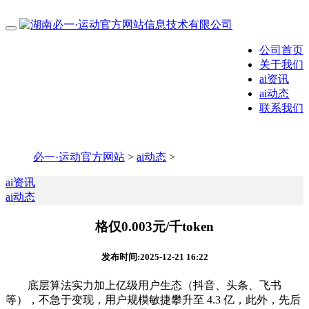
公司首页
关于我们
ai资讯
ai动态
联系我们
必一·运动官方网站
>
ai动态
>
ai资讯
ai动态
格仅0.003元/千token
发布时间:2025-12-21 16:22
底层算法实力加上亿级用户生态（抖音、头条、飞书
等），不急于变现，用户规模敏捷攀升至 4.3 亿，此外，先后