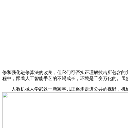
修和强化进修算法的改良，但它们可否实正理解技击所包含的
程中，跟着人工智能手艺的不竭成长，环境是千变万化的。虽
人教机械人学武这一新颖事儿正逐步走进公共的视野，机械