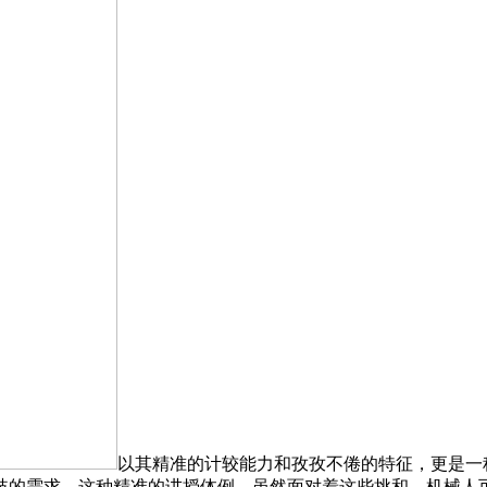
以其精准的计较能力和孜孜不倦的特征，更是一
歧的需求，这种精准的讲授体例，虽然面对着这些挑和，机械人