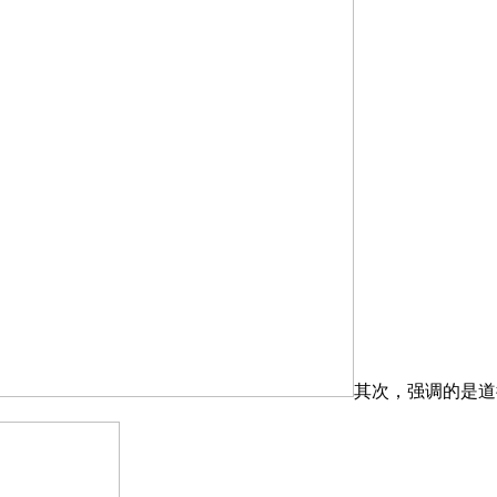
其次，强调的是道