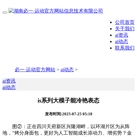
公司首页
关于我们
ai资讯
ai动态
联系我们
必一·运动官方网站
>
ai动态
>
ai资讯
ai动态
is系列大模子能冷艳表态
发布时间:2025-07-25 05:18
图②：正在四川天府新区兴隆湖畔，以环湖片区为从阵
地，”烤分身面包，更好为人工智能成长添动力、增劣势？金